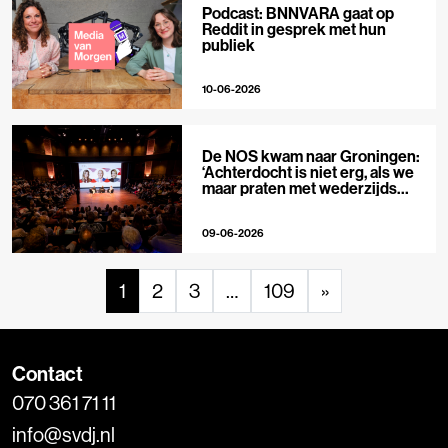
Podcast: BNNVARA gaat op
Reddit in gesprek met hun
publiek
10-06-2026
De NOS kwam naar Groningen:
‘Achterdocht is niet erg, als we
maar praten met wederzijds
respect’
09-06-2026
1
2
3
…
109
»
Contact
070 361 71 11
info@svdj.nl