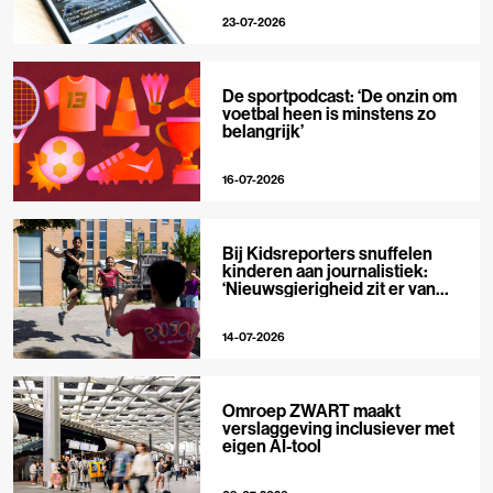
23-07-2026
De sportpodcast: ‘De onzin om
voetbal heen is minstens zo
belangrijk’
16-07-2026
Bij Kidsreporters snuffelen
kinderen aan journalistiek:
‘Nieuwsgierigheid zit er van
nature in’
14-07-2026
Omroep ZWART maakt
verslaggeving inclusiever met
eigen AI-tool