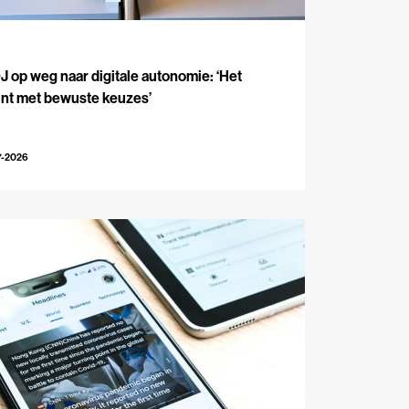
J
 op weg naar digitale autonomie: ‘Het
int met bewuste keuzes’
7-2026