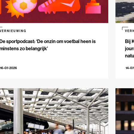
VERNIEUWING
VER
De sportpodcast: ‘De onzin om voetbal heen is
Bij 
minstens zo belangrijk’
jour
natu
16-07-2026
14-0