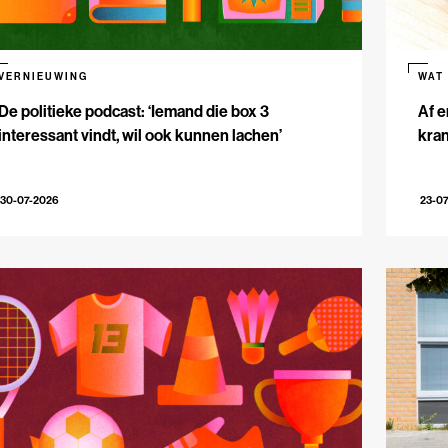
VERNIEUWING
WAT
De politieke podcast: ‘Iemand die box 3
Af e
interessant vindt, wil ook kunnen lachen’
kran
30-07-2026
23-0