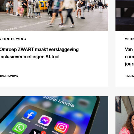
VERNIEUWING
VER
Omroep ZWART maakt verslaggeving
Van 
inclusiever met eigen AI-tool
comm
jour
09-07-2026
02-0