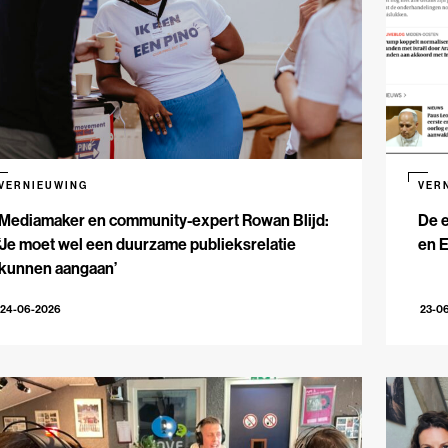
VERNIEUWING
VER
Mediamaker en community-expert Rowan Blijd:
De e
‘Je moet wel een duurzame publieksrelatie
en 
kunnen aangaan’
24-06-2026
23-0