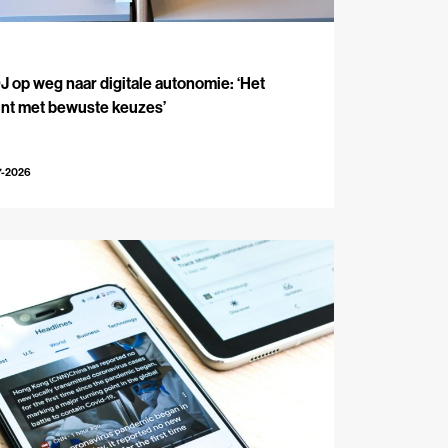
J
 op weg naar digitale autonomie: ‘Het
int met bewuste keuzes’
7-2026