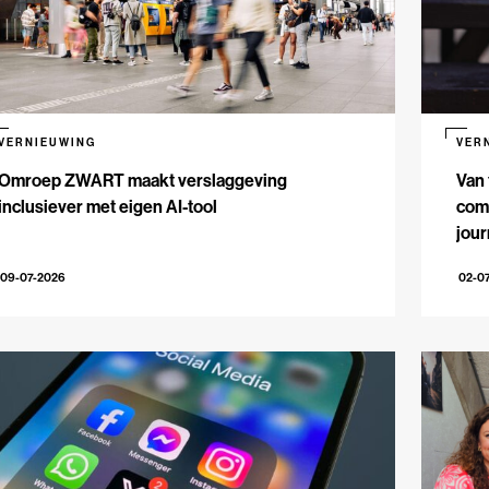
VERNIEUWING
VER
Omroep ZWART maakt verslaggeving
Van 
inclusiever met eigen AI-tool
comm
jour
09-07-2026
02-0