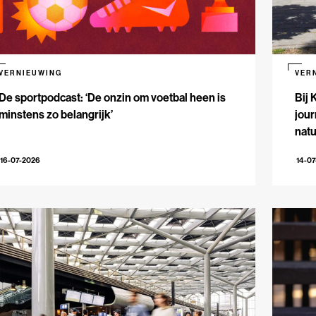
VERNIEUWING
VER
De sportpodcast: ‘De onzin om voetbal heen is
Bij 
minstens zo belangrijk’
jour
natu
16-07-2026
14-0