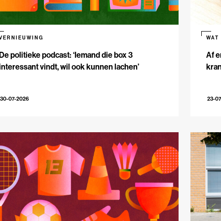
VERNIEUWING
WAT
De politieke podcast: ‘Iemand die box 3
Af e
interessant vindt, wil ook kunnen lachen’
kran
30-07-2026
23-0