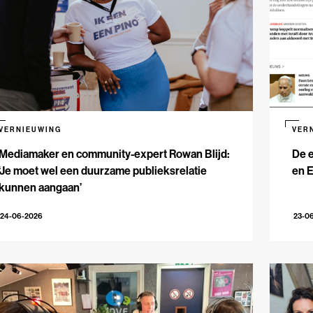
VERNIEUWING
VER
Mediamaker en community-expert Rowan Blijd:
De e
‘Je moet wel een duurzame publieksrelatie
en 
kunnen aangaan’
24-06-2026
23-0