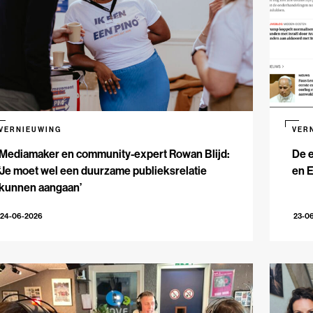
VERNIEUWING
VER
Mediamaker en community-expert Rowan Blijd:
De e
‘Je moet wel een duurzame publieksrelatie
en 
kunnen aangaan’
24-06-2026
23-0