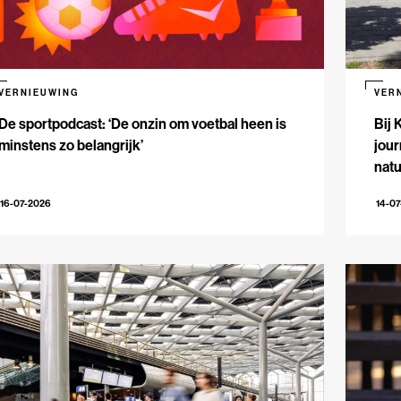
VERNIEUWING
VER
De sportpodcast: ‘De onzin om voetbal heen is
Bij 
minstens zo belangrijk’
jour
natu
16-07-2026
14-0