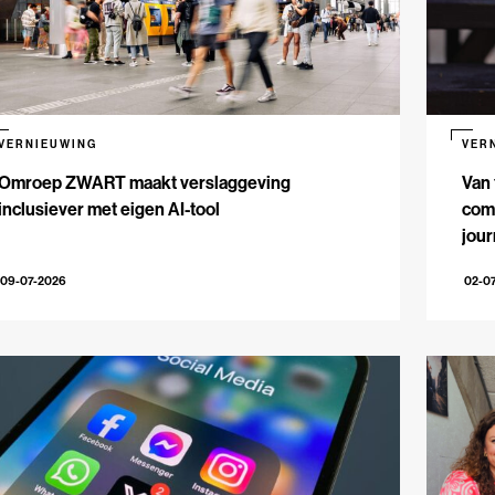
VERNIEUWING
VER
Omroep ZWART maakt verslaggeving
Van 
inclusiever met eigen AI-tool
comm
jour
09-07-2026
02-0