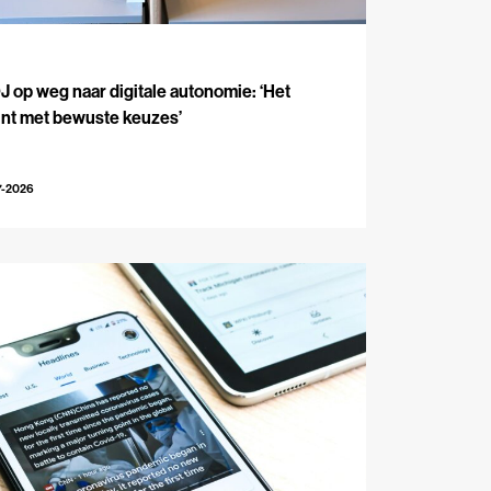
J
 op weg naar digitale autonomie: ‘Het
int met bewuste keuzes’
7-2026