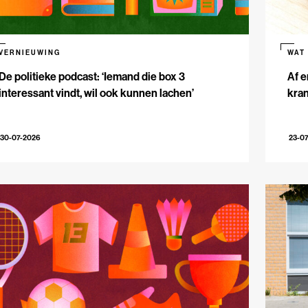
VERNIEUWING
WAT
De politieke podcast: ‘Iemand die box 3
Af e
interessant vindt, wil ook kunnen lachen’
kran
30-07-2026
23-0