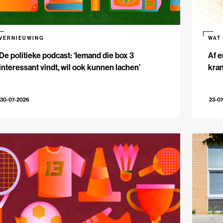
VERNIEUWING
WAT
De politieke podcast: ‘Iemand die box 3
Af e
interessant vindt, wil ook kunnen lachen’
kran
30-07-2026
23-0