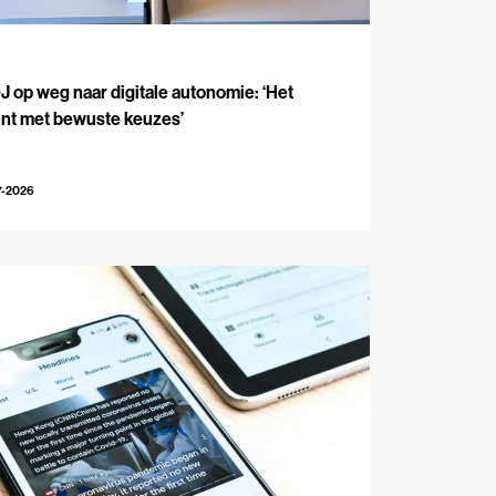
J
 op weg naar digitale autonomie: ‘Het
int met bewuste keuzes’
7-2026