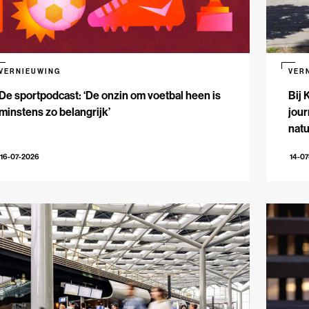
VERNIEUWING
VER
De sportpodcast: ‘De onzin om voetbal heen is
Bij 
minstens zo belangrijk’
jour
natu
16-07-2026
14-0