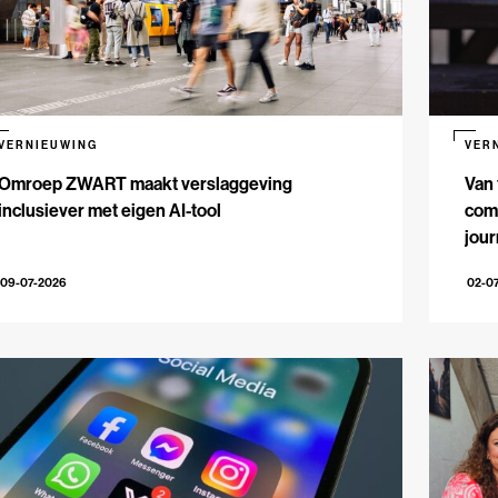
VERNIEUWING
VER
Omroep ZWART maakt verslaggeving
Van 
inclusiever met eigen AI-tool
comm
jour
09-07-2026
02-0