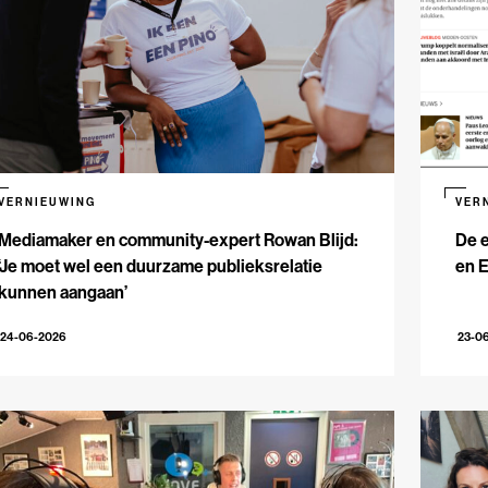
VERNIEUWING
VER
Mediamaker en community-expert Rowan Blijd:
De e
‘Je moet wel een duurzame publieksrelatie
en 
kunnen aangaan’
24-06-2026
23-0