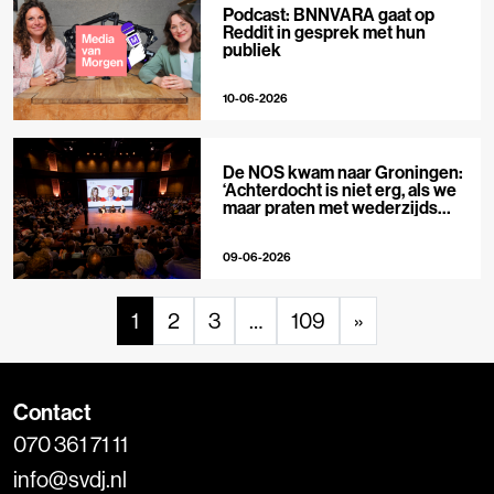
Podcast: BNNVARA gaat op
Reddit in gesprek met hun
publiek
10-06-2026
De NOS kwam naar Groningen:
‘Achterdocht is niet erg, als we
maar praten met wederzijds
respect’
09-06-2026
1
2
3
…
109
»
Contact
070 361 71 11
info@svdj.nl