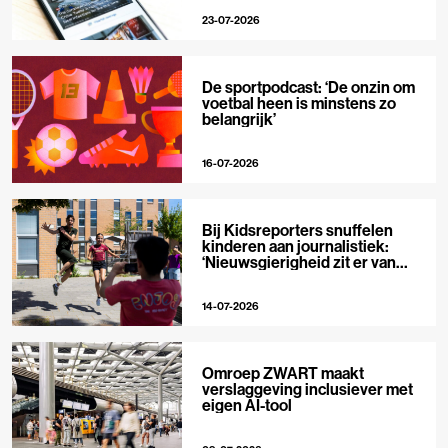
23-07-2026
De sportpodcast: ‘De onzin om
voetbal heen is minstens zo
belangrijk’
16-07-2026
Bij Kidsreporters snuffelen
kinderen aan journalistiek:
‘Nieuwsgierigheid zit er van
nature in’
14-07-2026
Omroep ZWART maakt
verslaggeving inclusiever met
eigen AI-tool