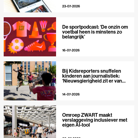
23-07-2026
De sportpodcast: ‘De onzin om
voetbal heen is minstens zo
belangrijk’
16-07-2026
Bij Kidsreporters snuffelen
kinderen aan journalistiek:
‘Nieuwsgierigheid zit er van
nature in’
14-07-2026
Omroep ZWART maakt
verslaggeving inclusiever met
eigen AI-tool