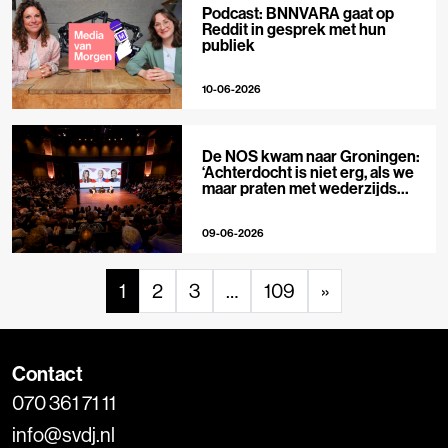
Podcast: BNNVARA gaat op
Reddit in gesprek met hun
publiek
10-06-2026
De NOS kwam naar Groningen:
‘Achterdocht is niet erg, als we
maar praten met wederzijds
respect’
09-06-2026
1
2
3
…
109
»
Contact
070 361 71 11
info@svdj.nl