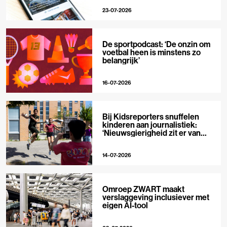
23-07-2026
De sportpodcast: ‘De onzin om
voetbal heen is minstens zo
belangrijk’
16-07-2026
Bij Kidsreporters snuffelen
kinderen aan journalistiek:
‘Nieuwsgierigheid zit er van
nature in’
14-07-2026
Omroep ZWART maakt
verslaggeving inclusiever met
eigen AI-tool