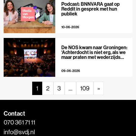
Podcast: BNNVARA gaat op
Reddit in gesprek met hun
publiek
10-06-2026
De NOS kwam naar Groningen:
‘Achterdocht is niet erg, als we
maar praten met wederzijds
respect’
09-06-2026
1
2
3
…
109
»
Contact
070 361 71 11
info@svdj.nl