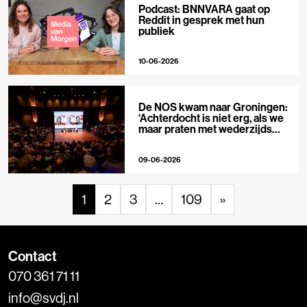
Podcast: BNNVARA gaat op
Reddit in gesprek met hun
publiek
10-06-2026
De NOS kwam naar Groningen:
‘Achterdocht is niet erg, als we
maar praten met wederzijds
respect’
09-06-2026
1
2
3
…
109
»
Contact
070 361 71 11
info@svdj.nl