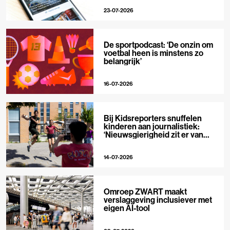
23-07-2026
De sportpodcast: ‘De onzin om
voetbal heen is minstens zo
belangrijk’
16-07-2026
Bij Kidsreporters snuffelen
kinderen aan journalistiek:
‘Nieuwsgierigheid zit er van
nature in’
14-07-2026
Omroep ZWART maakt
verslaggeving inclusiever met
eigen AI-tool