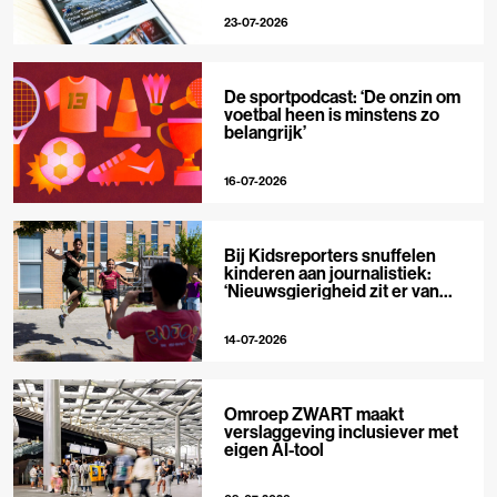
23-07-2026
De sportpodcast: ‘De onzin om
voetbal heen is minstens zo
belangrijk’
16-07-2026
Bij Kidsreporters snuffelen
kinderen aan journalistiek:
‘Nieuwsgierigheid zit er van
nature in’
14-07-2026
Omroep ZWART maakt
verslaggeving inclusiever met
eigen AI-tool