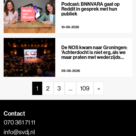
Podcast: BNNVARA gaat op
Reddit in gesprek met hun
publiek
10-06-2026
De NOS kwam naar Groningen:
‘Achterdocht is niet erg, als we
maar praten met wederzijds
respect’
09-06-2026
1
2
3
…
109
»
Contact
070 361 71 11
info@svdj.nl