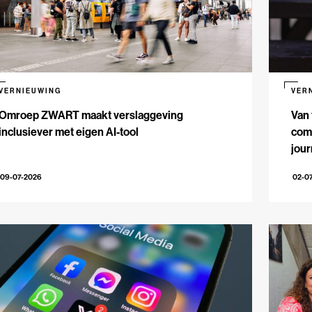
VERNIEUWING
VER
Omroep ZWART maakt verslaggeving
Van 
inclusiever met eigen AI-tool
comm
jour
09-07-2026
02-0