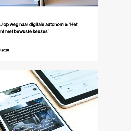
J
 op weg naar digitale autonomie: ‘Het
int met bewuste keuzes’
7-2026