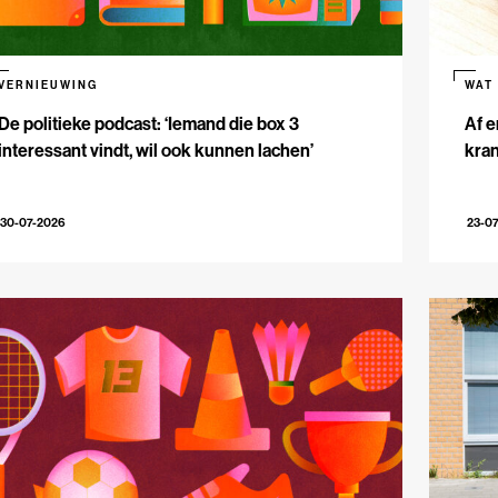
VERNIEUWING
WAT
De politieke podcast: ‘Iemand die box 3
Af e
interessant vindt, wil ook kunnen lachen’
kran
30-07-2026
23-0