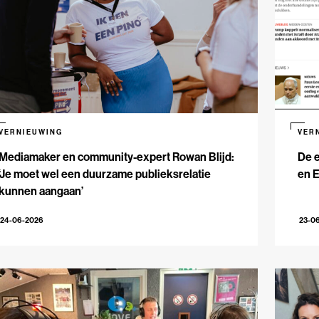
VERNIEUWING
VER
Mediamaker en community-expert Rowan Blijd:
De e
‘Je moet wel een duurzame publieksrelatie
en 
kunnen aangaan’
24-06-2026
23-0