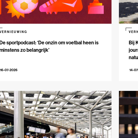
VERNIEUWING
VER
De sportpodcast: ‘De onzin om voetbal heen is
Bij 
minstens zo belangrijk’
jour
natu
16-07-2026
14-0