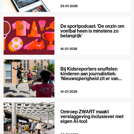
23-07-2026
De sportpodcast: ‘De onzin om
voetbal heen is minstens zo
belangrijk’
16-07-2026
Bij Kidsreporters snuffelen
kinderen aan journalistiek:
‘Nieuwsgierigheid zit er van
nature in’
14-07-2026
Omroep ZWART maakt
verslaggeving inclusiever met
eigen AI-tool