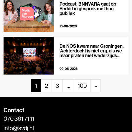
Podcast: BNNVARA gaat op
Reddit in gesprek met hun
publiek
10-06-2026
De NOS kwam naar Groningen:
‘Achterdocht is niet erg, als we
maar praten met wederzijds
respect’
09-06-2026
1
2
3
…
109
»
Contact
070 361 71 11
info@svdj.nl