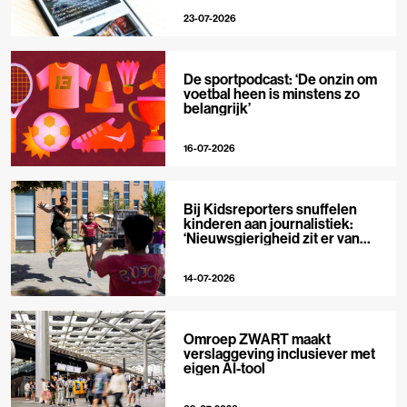
23-07-2026
De sportpodcast: ‘De onzin om
voetbal heen is minstens zo
belangrijk’
16-07-2026
Bij Kidsreporters snuffelen
kinderen aan journalistiek:
‘Nieuwsgierigheid zit er van
nature in’
14-07-2026
Omroep ZWART maakt
verslaggeving inclusiever met
eigen AI-tool