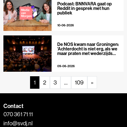
Podcast: BNNVARA gaat op
Reddit in gesprek met hun
publiek
10-06-2026
De NOS kwam naar Groningen:
‘Achterdocht is niet erg, als we
maar praten met wederzijds
respect’
09-06-2026
1
2
3
…
109
»
Contact
070 361 71 11
info@svdj.nl