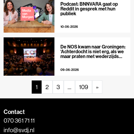
Podcast: BNNVARA gaat op
Reddit in gesprek met hun
publiek
10-06-2026
De NOS kwam naar Groningen:
‘Achterdocht is niet erg, als we
maar praten met wederzijds
respect’
09-06-2026
1
2
3
…
109
»
Contact
070 361 71 11
info@svdj.nl