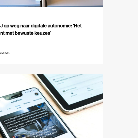
J
 op weg naar digitale autonomie: ‘Het
int met bewuste keuzes’
7-2026