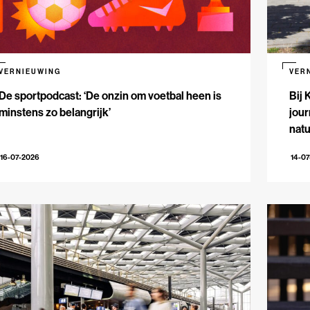
VERNIEUWING
VER
De sportpodcast: ‘De onzin om voetbal heen is
Bij 
minstens zo belangrijk’
jour
natu
16-07-2026
14-0