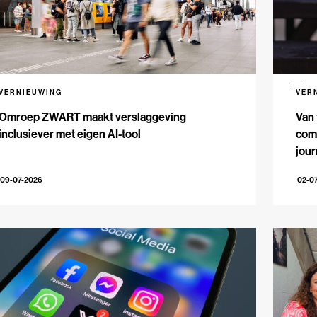
VERNIEUWING
VER
Omroep ZWART maakt verslaggeving
Van 
inclusiever met eigen AI-tool
comm
jour
09-07-2026
02-0