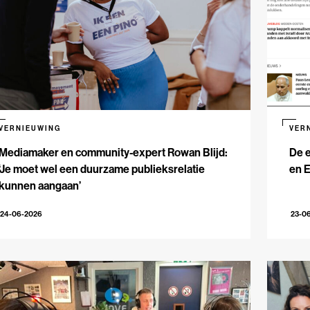
VERNIEUWING
VER
Mediamaker en community-expert Rowan Blijd:
De e
‘Je moet wel een duurzame publieksrelatie
en 
kunnen aangaan’
24-06-2026
23-0