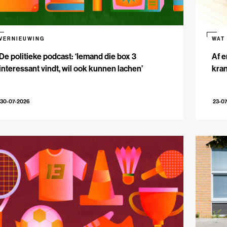
VERNIEUWING
WAT
De politieke podcast: ‘Iemand die box 3
Af e
interessant vindt, wil ook kunnen lachen’
kran
30-07-2026
23-0