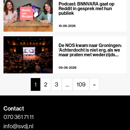
Podcast: BNNVARA gaat op
Reddit in gesprek met hun
publiek
10-06-2026
De NOS kwam naar Groningen:
‘Achterdocht is niet erg, als we
maar praten met wederzijds
respect’
09-06-2026
1
2
3
…
109
»
Contact
070 361 71 11
info@svdj.nl