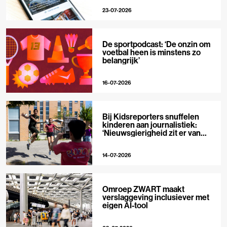
23-07-2026
De sportpodcast: ‘De onzin om
voetbal heen is minstens zo
belangrijk’
16-07-2026
Bij Kidsreporters snuffelen
kinderen aan journalistiek:
‘Nieuwsgierigheid zit er van
nature in’
14-07-2026
Omroep ZWART maakt
verslaggeving inclusiever met
eigen AI-tool