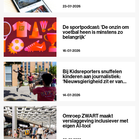
23-07-2026
De sportpodcast: ‘De onzin om
voetbal heen is minstens zo
belangrijk’
16-07-2026
Bij Kidsreporters snuffelen
kinderen aan journalistiek:
‘Nieuwsgierigheid zit er van
nature in’
14-07-2026
Omroep ZWART maakt
verslaggeving inclusiever met
eigen AI-tool