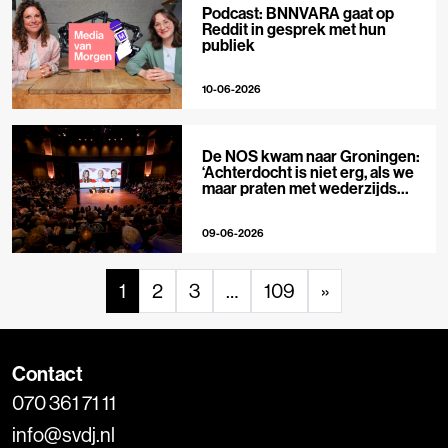
Podcast: BNNVARA gaat op
Reddit in gesprek met hun
publiek
10-06-2026
De NOS kwam naar Groningen:
‘Achterdocht is niet erg, als we
maar praten met wederzijds
respect’
09-06-2026
1
2
3
…
109
»
Contact
070 361 71 11
info@svdj.nl