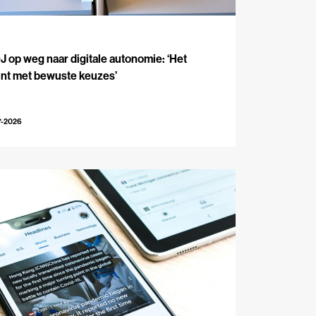
J
 op weg naar digitale autonomie: ‘Het
int met bewuste keuzes’
7-2026