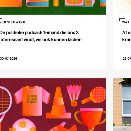
VERNIEUWING
WAT
De politieke podcast: ‘Iemand die box 3
Af e
interessant vindt, wil ook kunnen lachen’
kran
30-07-2026
23-0