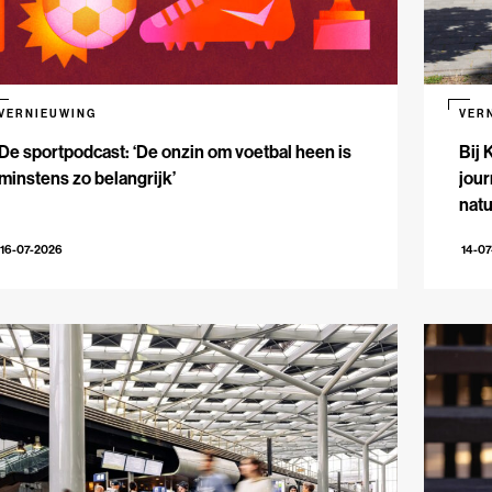
VERNIEUWING
VER
De sportpodcast: ‘De onzin om voetbal heen is
Bij 
minstens zo belangrijk’
jour
natu
16-07-2026
14-0