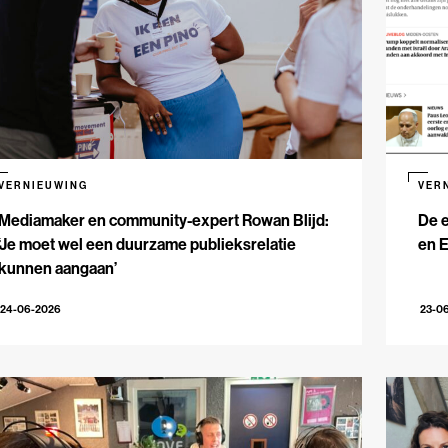
VERNIEUWING
VER
Mediamaker en community-expert Rowan Blijd:
De e
‘Je moet wel een duurzame publieksrelatie
en 
kunnen aangaan’
24-06-2026
23-0