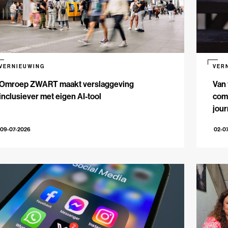
VERNIEUWING
VER
Omroep ZWART maakt verslaggeving
Van 
inclusiever met eigen AI-tool
comm
jour
09-07-2026
02-0