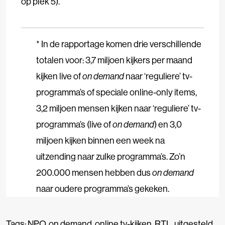
op plek 5).
* In de rapportage komen drie verschillende
totalen voor: 3,7 miljoen kijkers per maand
kijken live of
on demand
naar ‘reguliere’ tv-
programma’s of speciale online-only items,
3,2 miljoen mensen kijken naar ‘reguliere’ tv-
programma’s (live of
on demand
) en 3,0
miljoen kijken binnen een week na
uitzending naar zulke programma’s. Zo’n
200.000 mensen hebben dus
on demand
naar oudere programma’s gekeken.
Tags:
NPO
,
on demand
,
online tv-kijken
,
RTL
,
uitgesteld