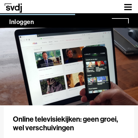
Naar hoofdinhoud
NaN%
Inloggen
Online televisiekijken: geen groei,
wel verschuivingen