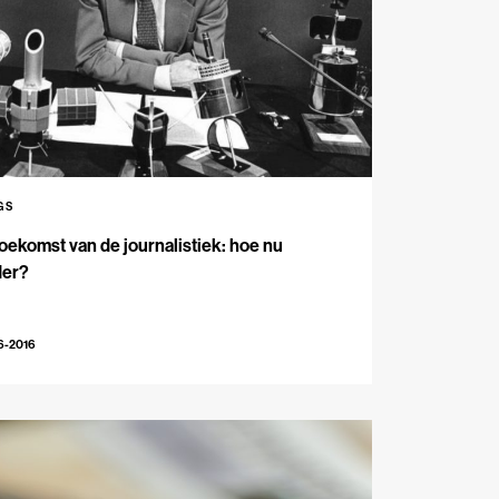
GS
oekomst van de journalistiek: hoe nu
der?
6-2016