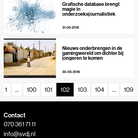
Grafische database brengt
magie in
onderzoeksjournalistiek
31-05-2016
Nieuws onderbrengen in de
gamingwereld om dichter bij
jongeren te komen
30-05-2016
1
…
100
101
102
103
104
…
109
Contact
070 361 71 11
info@svdj.nl