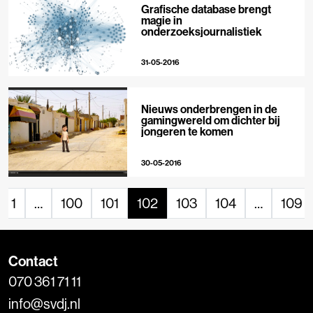
Grafische database brengt
magie in
onderzoeksjournalistiek
31-05-2016
Nieuws onderbrengen in de
gamingwereld om dichter bij
jongeren te komen
30-05-2016
1
…
100
101
102
103
104
…
109
Contact
070 361 71 11
info@svdj.nl