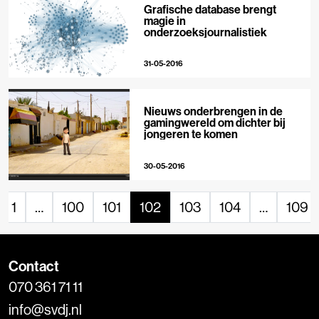
Grafische database brengt
magie in
onderzoeksjournalistiek
31-05-2016
Nieuws onderbrengen in de
gamingwereld om dichter bij
jongeren te komen
30-05-2016
1
…
100
101
102
103
104
…
109
Contact
070 361 71 11
info@svdj.nl