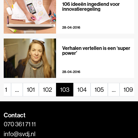
106 ideeën ingediend voor
innovatieregeling
28-04-2016
Verhalen vertellen is een ‘super
power’
28-04-2016
1
…
101
102
103
104
105
…
109
Contact
070 361 71 11
info@svdj.nl