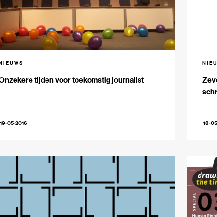
NIEUWS
NIE
Onzekere tijden voor toekomstig journalist
Zeve
schr
19-05-2016
18-05