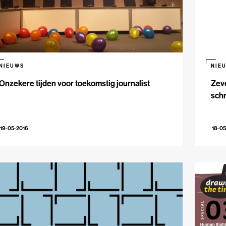
NIEUWS
NIE
Onzekere tijden voor toekomstig journalist
Zeve
schr
19-05-2016
18-05