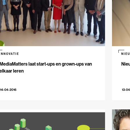
INNOVATIE
NIE
MediaMatters laat start-ups en grown-ups van
Nie
elkaar leren
14-04-2016
13-04