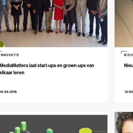
INNOVATIE
NIE
MediaMatters laat start-ups en grown-ups van
Nie
elkaar leren
14-04-2016
13-04