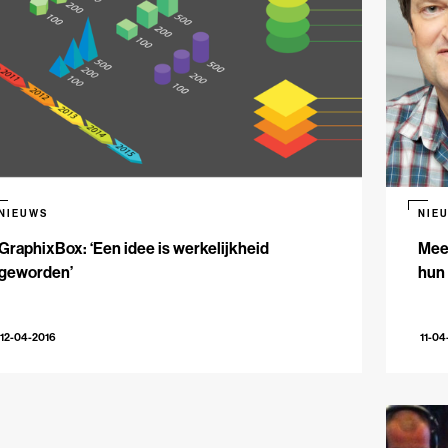
NIEUWS
NIE
GraphixBox: ‘Een idee is werkelijkheid
Meed
geworden’
hun
12-04-2016
11-04