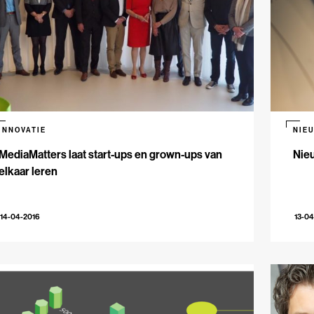
INNOVATIE
NIE
MediaMatters laat start-ups en grown-ups van
Nie
elkaar leren
14-04-2016
13-04