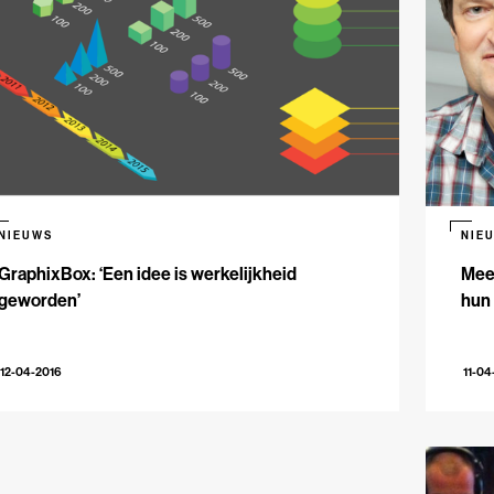
NIEUWS
NIE
GraphixBox: ‘Een idee is werkelijkheid
Meed
geworden’
hun
12-04-2016
11-04