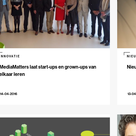
INNOVATIE
NIE
MediaMatters laat start-ups en grown-ups van
Nie
elkaar leren
14-04-2016
13-04