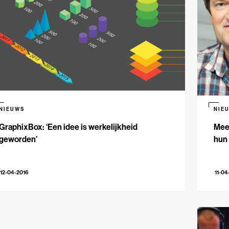
NIEUWS
NIE
GraphixBox: ‘Een idee is werkelijkheid
Meed
geworden’
hun
12-04-2016
11-04