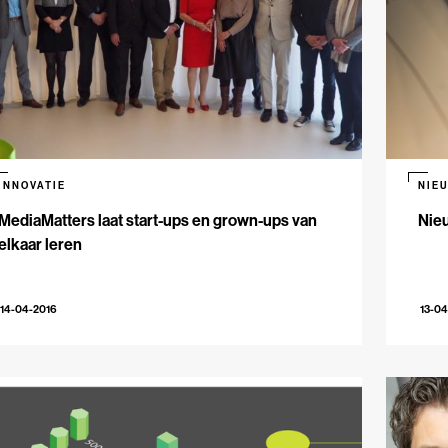
INNOVATIE
NIE
MediaMatters laat start-ups en grown-ups van
Nie
elkaar leren
14-04-2016
13-04