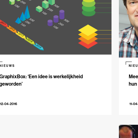
NIEUWS
NIE
GraphixBox: ‘Een idee is werkelijkheid
Meed
geworden’
hun
12-04-2016
11-04