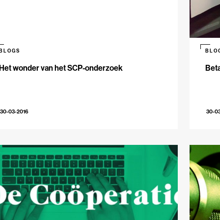
BLOGS
BLO
Het wonder van het SCP-onderzoek
Beta
30-03-2016
30-0