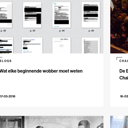
BLOGS
CHA
Wat elke beginnende wobber moet weten
De B
Cha
17-03-2016
16-03