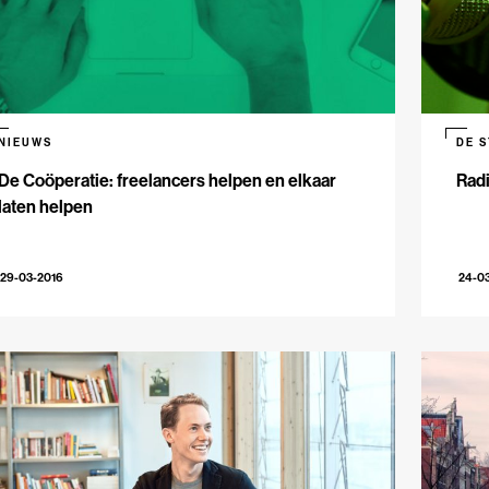
NIEUWS
DE 
De Coöperatie: freelancers helpen en elkaar
Radi
laten helpen
29-03-2016
24-0