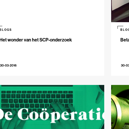
BLOGS
BLO
Het wonder van het SCP-onderzoek
Beta
30-03-2016
30-0