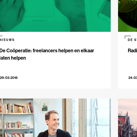
NIEUWS
DE 
De Coöperatie: freelancers helpen en elkaar
Radi
laten helpen
29-03-2016
24-0