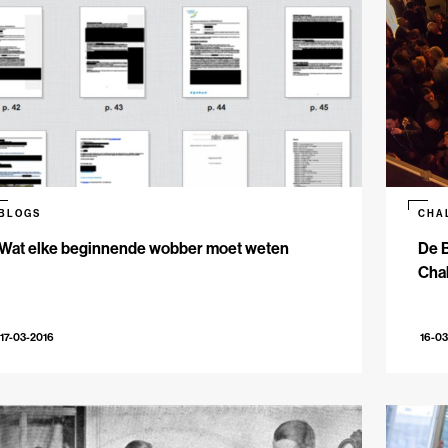
BLOGS
CHA
Wat elke beginnende wobber moet weten
De B
Cha
17-03-2016
16-03