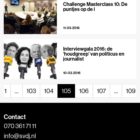
Challenge Masterclass 10: De
puntjes op de i
11-03-2016
Interviewgala 2016: de
‘houdgreep’ van politicus en
journalist
10-03-2016
1
…
103
104
105
106
107
…
109
Contact
070 361 71 11
info@svdj.nl