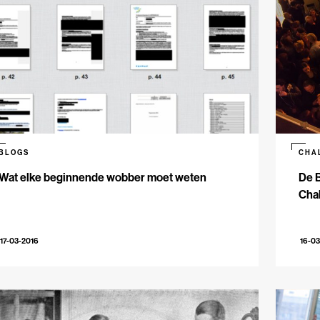
BLOGS
CHA
Wat elke beginnende wobber moet weten
De B
Cha
17-03-2016
16-03