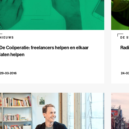
NIEUWS
DE 
De Coöperatie: freelancers helpen en elkaar
Radi
laten helpen
29-03-2016
24-0