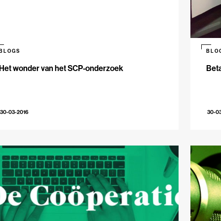
BLOGS
BLO
Het wonder van het SCP-onderzoek
Beta
30-03-2016
30-0