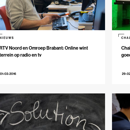
NIEUWS
CHA
RTV Noord en Omroep Brabant: Online wint
Chal
terrein op radio en tv
goe
01-03-2016
29-0