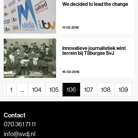
We decided to lead the change
17-02-2016
Innovatieve journalistiek wint
terrein bij Tilburgse SvJ
16-02-2016
«
1
…
104
105
106
107
108
109
Contact
070 361 71 11
info@svdj.nl