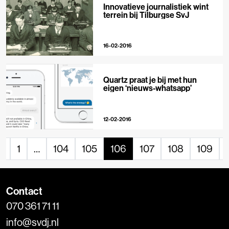
Innovatieve journalistiek wint
terrein bij Tilburgse SvJ
16-02-2016
Quartz praat je bij met hun
eigen ‘nieuws-whatsapp’
12-02-2016
«
1
…
104
105
106
107
108
109
Contact
070 361 71 11
info@svdj.nl