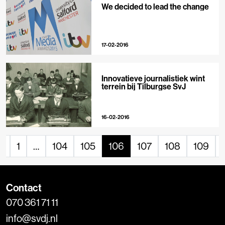
We decided to lead the change
17-02-2016
Innovatieve journalistiek wint
terrein bij Tilburgse SvJ
16-02-2016
«
1
…
104
105
106
107
108
109
Contact
070 361 71 11
info@svdj.nl