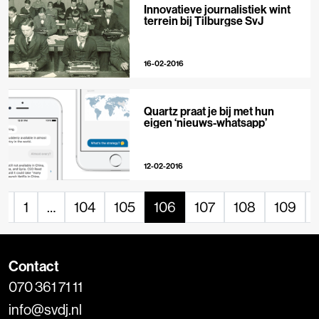
Innovatieve journalistiek wint
terrein bij Tilburgse SvJ
16-02-2016
Quartz praat je bij met hun
eigen ‘nieuws-whatsapp’
12-02-2016
«
1
…
104
105
106
107
108
109
Contact
070 361 71 11
info@svdj.nl