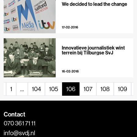
We decided to lead the change
17-02-2016
Innovatieve journalistiek wint
terrein bij Tilburgse SvJ
16-02-2016
«
1
…
104
105
106
107
108
109
Contact
070 361 71 11
info@svdj.nl