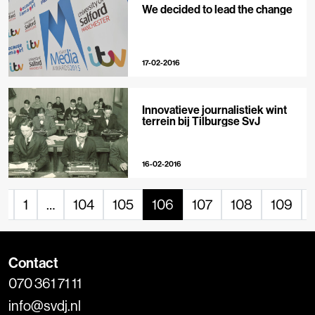
We decided to lead the change
17-02-2016
Innovatieve journalistiek wint
terrein bij Tilburgse SvJ
16-02-2016
«
1
…
104
105
106
107
108
109
Contact
070 361 71 11
info@svdj.nl