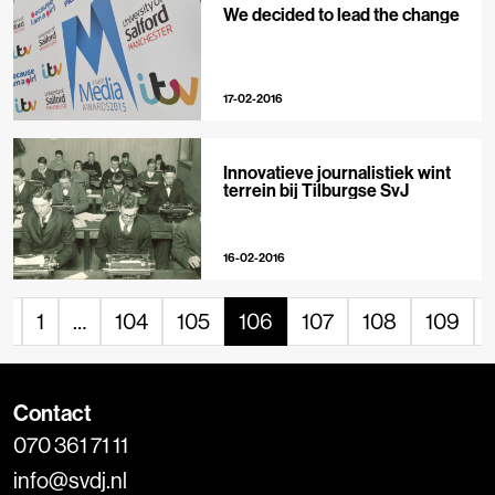
We decided to lead the change
17-02-2016
Innovatieve journalistiek wint
terrein bij Tilburgse SvJ
16-02-2016
«
1
…
104
105
106
107
108
109
Contact
070 361 71 11
info@svdj.nl