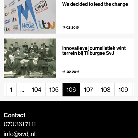
We decided to lead the change
17-02-2016
Innovatieve journalistiek wint
terrein bij Tilburgse SvJ
16-02-2016
«
1
…
104
105
106
107
108
109
Contact
070 361 71 11
info@svdj.nl