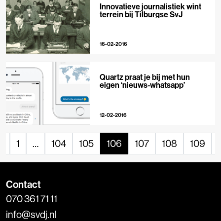
Innovatieve journalistiek wint
terrein bij Tilburgse SvJ
16-02-2016
Quartz praat je bij met hun
eigen ‘nieuws-whatsapp’
12-02-2016
«
1
…
104
105
106
107
108
109
Contact
070 361 71 11
info@svdj.nl