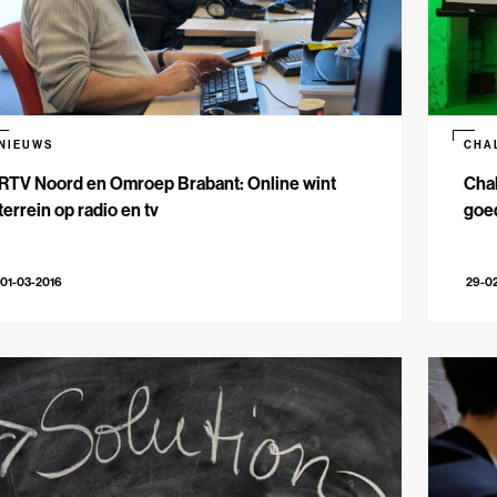
NIEUWS
CHA
RTV Noord en Omroep Brabant: Online wint
Chal
terrein op radio en tv
goe
01-03-2016
29-0