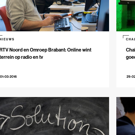
NIEUWS
CHA
RTV Noord en Omroep Brabant: Online wint
Chal
terrein op radio en tv
goe
01-03-2016
29-0