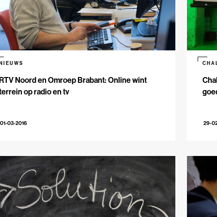
NIEUWS
CHA
RTV Noord en Omroep Brabant: Online wint
Chal
terrein op radio en tv
goe
01-03-2016
29-0