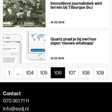
Innovatieve journalistiek wint
terrein bij Tilburgse SvJ
16-02-2016
Quartz praat je bij met hun
eigen ‘nieuws-whatsapp’
12-02-2016
«
1
…
104
105
106
107
108
109
Contact
070 361 71 11
info@svdj.nl