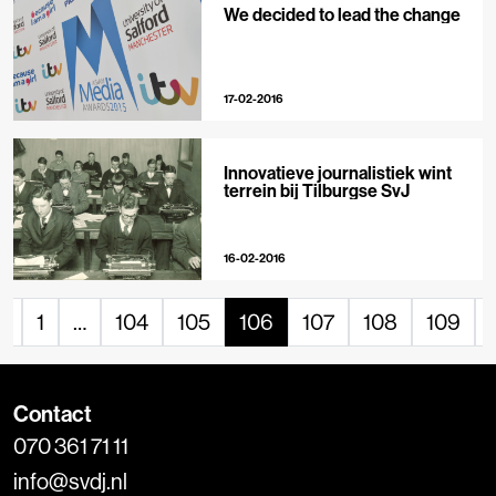
We decided to lead the change
17-02-2016
Innovatieve journalistiek wint
terrein bij Tilburgse SvJ
16-02-2016
«
1
…
104
105
106
107
108
109
Contact
070 361 71 11
info@svdj.nl